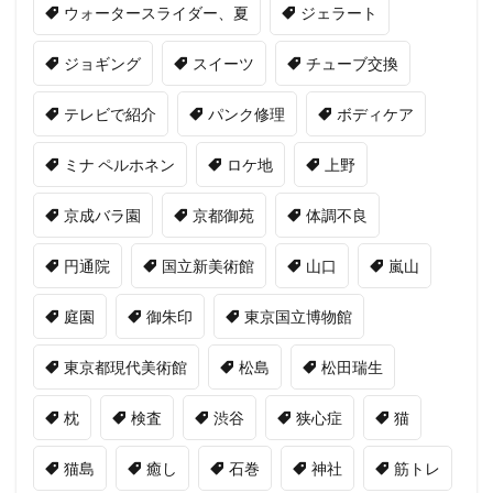
ウォータースライダー、夏
ジェラート
ジョギング
スイーツ
チューブ交換
テレビで紹介
パンク修理
ボディケア
ミナ ペルホネン
ロケ地
上野
京成バラ園
京都御苑
体調不良
円通院
国立新美術館
山口
嵐山
庭園
御朱印
東京国立博物館
東京都現代美術館
松島
松田瑞生
枕
検査
渋谷
狭心症
猫
猫島
癒し
石巻
神社
筋トレ