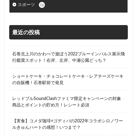
スポーツ
16
最近の投稿
石巻北上川のかわべで遊ぼう2022ブルーインパルス展示飛
行鑑賞スポット！右岸、左岸、中瀬公園どっち？
ショートケーキ・チョコレートケーキ・レアチーズケーキ
の自販機！石巻駅前で発見
レッドブルSoundClashファミマ限定キャンペーンの対象
商品とポイントの貯め方！レシート必須
【実食】コメダ珈琲×ゴディバの2022年コラボシロノワー
ルきゅんハートの感想！いつまで？