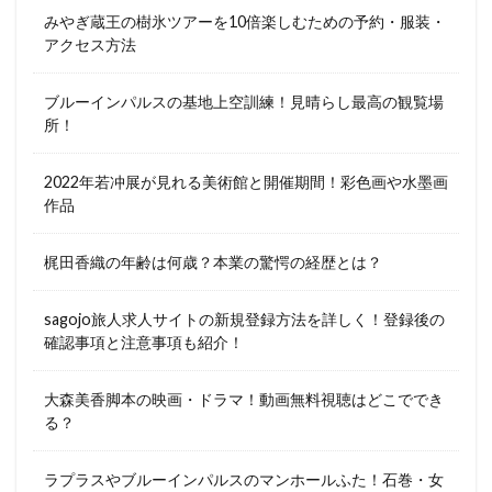
みやぎ蔵王の樹氷ツアーを10倍楽しむための予約・服装・
アクセス方法
ブルーインパルスの基地上空訓練！見晴らし最高の観覧場
所！
2022年若冲展が見れる美術館と開催期間！彩色画や水墨画
作品
梶田香織の年齢は何歳？本業の驚愕の経歴とは？
sagojo旅人求人サイトの新規登録方法を詳しく！登録後の
確認事項と注意事項も紹介！
大森美香脚本の映画・ドラマ！動画無料視聴はどこででき
る？
ラプラスやブルーインパルスのマンホールふた！石巻・女