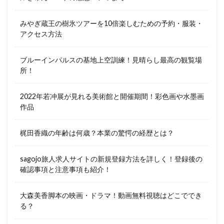
みやぎ蔵王の樹氷ツアーを10倍楽しむための予約・服装・
アクセス方法
ブルーインパルスの基地上空訓練！見晴らし最高の観覧場
所！
2022年若冲展が見れる美術館と開催期間！彩色画や水墨画
作品
梶田香織の年齢は何歳？本業の驚愕の経歴とは？
sagojo旅人求人サイトの新規登録方法を詳しく！登録後の
確認事項と注意事項も紹介！
大森美香脚本の映画・ドラマ！動画無料視聴はどこででき
る？