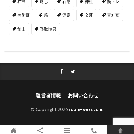
猫島
癒し
石巻
神社
筋トレ
美術展
萩
運慶
金運
青紅葉
館山
香取慎吾
運営者情報
お問い合わせ
© Copyright 2026
room-wear.com
.