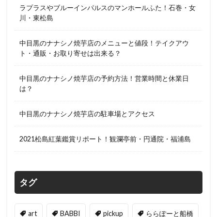
ラプラスやブルーインパルスのマンホールふた！石巻・女
川・東松島
中目黒のナナシノ焼芋店のメニューと値段！テイクアウ
ト・通販・お取り寄せは出来る？
中目黒のナナシノ焼芋店の予約方法！営業時間と休業日
は？
中目黒のナナシノ焼芋店の駐車場とアクセス
2021松島紅葉鑑賞リポート！観瀾亭前・円通院・福浦島
タグ
art
BABBI
pickup
ららぽーと船橋