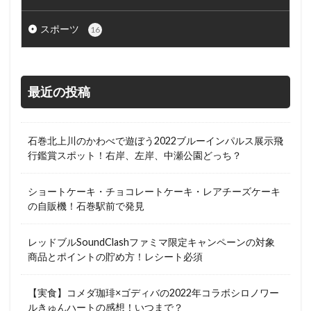
スポーツ
16
最近の投稿
石巻北上川のかわべで遊ぼう2022ブルーインパルス展示飛
行鑑賞スポット！右岸、左岸、中瀬公園どっち？
ショートケーキ・チョコレートケーキ・レアチーズケーキ
の自販機！石巻駅前で発見
レッドブルSoundClashファミマ限定キャンペーンの対象
商品とポイントの貯め方！レシート必須
【実食】コメダ珈琲×ゴディバの2022年コラボシロノワー
ルきゅんハートの感想！いつまで？