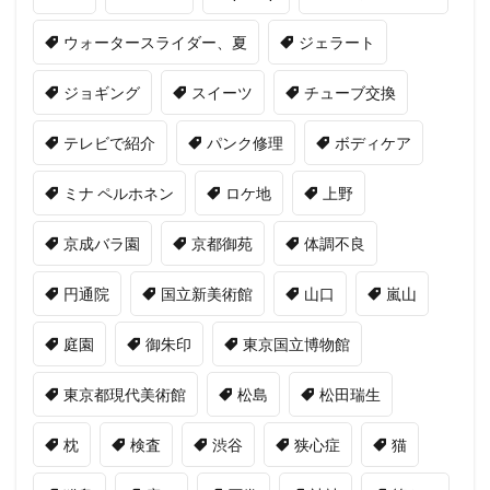
ウォータースライダー、夏
ジェラート
ジョギング
スイーツ
チューブ交換
テレビで紹介
パンク修理
ボディケア
ミナ ペルホネン
ロケ地
上野
京成バラ園
京都御苑
体調不良
円通院
国立新美術館
山口
嵐山
庭園
御朱印
東京国立博物館
東京都現代美術館
松島
松田瑞生
枕
検査
渋谷
狭心症
猫