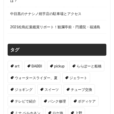
は？
中目黒のナナシノ焼芋店の駐車場とアクセス
2021松島紅葉鑑賞リポート！観瀾亭前・円通院・福浦島
タグ
art
BABBI
pickup
ららぽーと船橋
ウォータースライダー、夏
ジェラート
ジョギング
スイーツ
チューブ交換
テレビで紹介
パンク修理
ボディケア
ミナ ペルホネン
ロケ地
上野