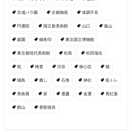
京成バラ園
京都御苑
体調不良
円通院
国立新美術館
山口
嵐山
庭園
御朱印
東京国立博物館
東京都現代美術館
松島
松田瑞生
枕
検査
渋谷
狭心症
猫
猫島
癒し
石巻
神社
筋トレ
美術展
萩
運慶
金運
青紅葉
館山
香取慎吾