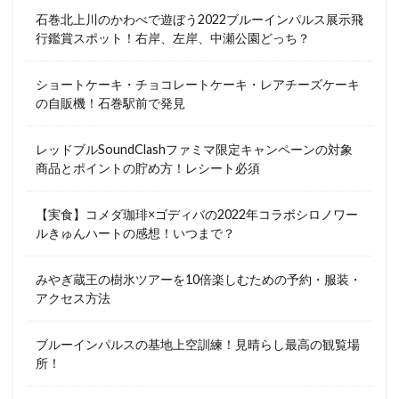
石巻北上川のかわべで遊ぼう2022ブルーインパルス展示飛
行鑑賞スポット！右岸、左岸、中瀬公園どっち？
ショートケーキ・チョコレートケーキ・レアチーズケーキ
の自販機！石巻駅前で発見
レッドブルSoundClashファミマ限定キャンペーンの対象
商品とポイントの貯め方！レシート必須
【実食】コメダ珈琲×ゴディバの2022年コラボシロノワー
ルきゅんハートの感想！いつまで？
みやぎ蔵王の樹氷ツアーを10倍楽しむための予約・服装・
アクセス方法
ブルーインパルスの基地上空訓練！見晴らし最高の観覧場
所！