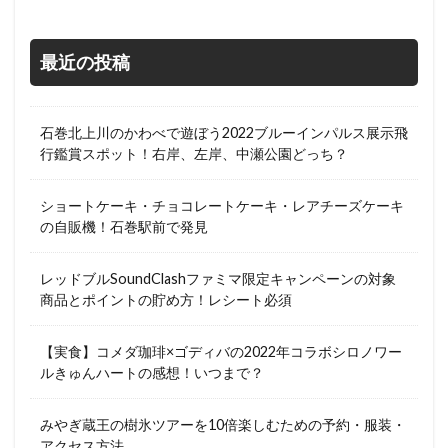
最近の投稿
石巻北上川のかわべで遊ぼう2022ブルーインパルス展示飛
行鑑賞スポット！右岸、左岸、中瀬公園どっち？
ショートケーキ・チョコレートケーキ・レアチーズケーキ
の自販機！石巻駅前で発見
レッドブルSoundClashファミマ限定キャンペーンの対象
商品とポイントの貯め方！レシート必須
【実食】コメダ珈琲×ゴディバの2022年コラボシロノワー
ルきゅんハートの感想！いつまで？
みやぎ蔵王の樹氷ツアーを10倍楽しむための予約・服装・
アクセス方法