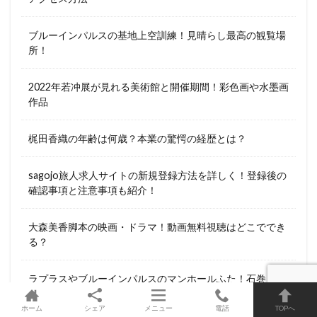
ブルーインパルスの基地上空訓練！見晴らし最高の観覧場
所！
2022年若冲展が見れる美術館と開催期間！彩色画や水墨画
作品
梶田香織の年齢は何歳？本業の驚愕の経歴とは？
sagojo旅人求人サイトの新規登録方法を詳しく！登録後の
確認事項と注意事項も紹介！
大森美香脚本の映画・ドラマ！動画無料視聴はどこででき
る？
ラプラスやブルーインパルスのマンホールふた！石巻・女
川・東松島
ホーム
シェア
メニュー
電話
TOPへ